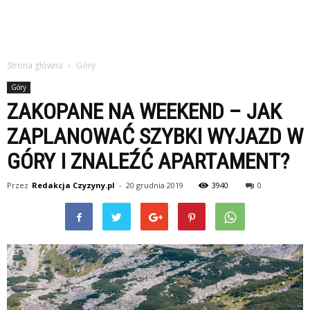
Strona główna
Góry
Góry
ZAKOPANE NA WEEKEND – JAK
ZAPLANOWAĆ SZYBKI WYJAZD W
GÓRY I ZNALEŹĆ APARTAMENT?
Przez
Redakcja Czyzyny.pl
-
20 grudnia 2019
3940
0