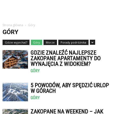
Strona główna
Góry
GÓRY
Gdzie wyjechać?
Góry
Morze
Porady podróżnika
GDZIE ZNALEŹĆ NAJLEPSZE
ZAKOPANE APARTAMENTY DO
WYNAJĘCIA Z WIDOKIEM?
GÓRY
5 POWODÓW, ABY SPĘDZIĆ URLOP
W GÓRACH
GÓRY
ZAKOPANE NA WEEKEND – JAK