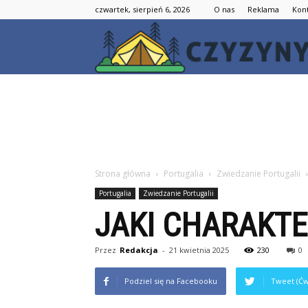
czwartek, sierpień 6, 2026
O nas
Reklama
Kon
Strona główna
Portugalia
Zwiedzanie Portugalii
Portugalia
Zwiedzanie Portugalii
JAKI CHARAKT
Przez
Redakcja
-
21 kwietnia 2025
230
0
Podziel się na Facebooku
Tweet (Ćw