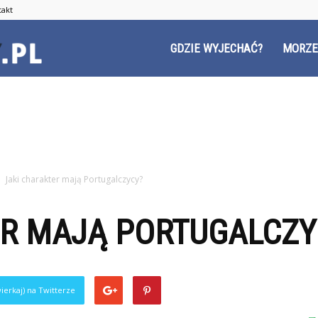
takt
Czyzyny.pl
GDZIE WYJECHAĆ?
MORZE
Jaki charakter mają Portugalczycy?
ER MAJĄ PORTUGALCZY
ierkaj) na Twitterze