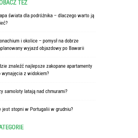
OBACZ TEŻ
pa świata dla podróżnika – dlaczego warto ją
ieć?
onachium i okolice – pomysł na dobrze
aplanowany wyjazd objazdowy po Bawarii
dzie znaleźć najlepsze zakopane apartamenty
o wynajęcia z widokiem?
zy samoloty latają nad chmurami?
e jest stopni w Portugalii w grudniu?
ATEGORIE
tegorie