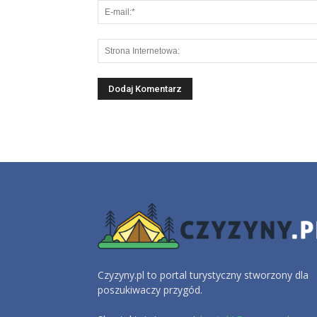
Czyzyny.pl to portal turystyczny stworzony dla
poszukiwaczy przygód.