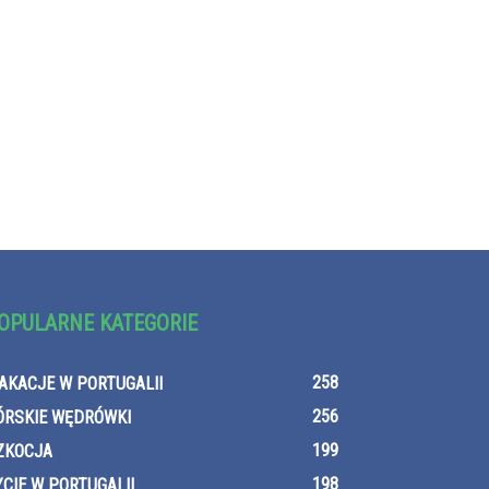
OPULARNE KATEGORIE
258
AKACJE W PORTUGALII
256
ÓRSKIE WĘDRÓWKI
199
ZKOCJA
198
YCIE W PORTUGALII