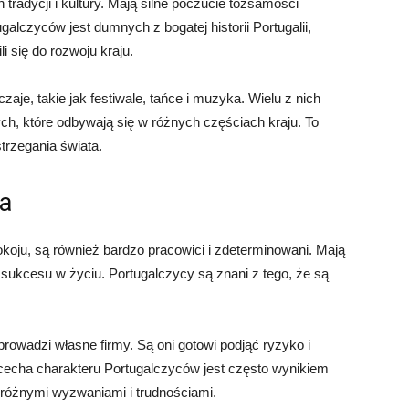
tradycji i kultury. Mają silne poczucie tożsamości
alczyców jest dumnych z bogatej historii Portugalii,
i się do rozwoju kraju.
zaje, takie jak festiwale, tańce i muzyka. Wielu z nich
ych, które odbywają się w różnych częściach kraju. To
trzegania świata.
ja
okoju, są również bardzo pracowici i zdeterminowani. Mają
 sukcesu w życiu. Portugalczycy są znani z tego, że są
prowadzi własne firmy. Są oni gotowi podjąć ryzyko i
 cecha charakteru Portugalczyców jest często wynikiem
 z różnymi wyzwaniami i trudnościami.