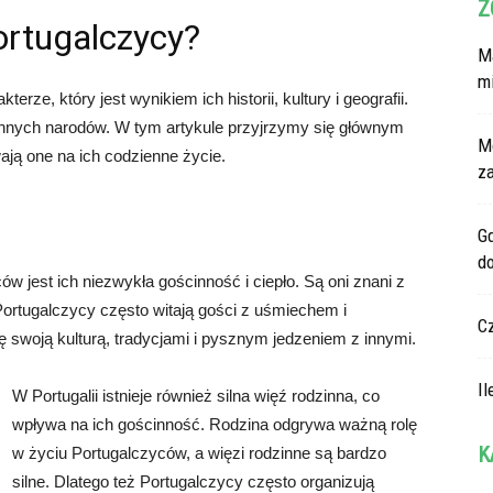
Z
ortugalczycy?
Ma
m
ze, który jest wynikiem ich historii, kultury i geografii.
 innych narodów. W tym artykule przyjrzymy się głównym
M
ją one na ich codzienne życie.
z
G
d
w jest ich niezwykła gościnność i ciepło. Są oni znani z
 Portugalczycy często witają gości z uśmiechem i
C
ę swoją kulturą, tradycjami i pysznym jedzeniem z innymi.
Il
W Portugalii istnieje również silna więź rodzinna, co
wpływa na ich gościnność. Rodzina odgrywa ważną rolę
K
w życiu Portugalczyców, a więzi rodzinne są bardzo
silne. Dlatego też Portugalczycy często organizują
Ka