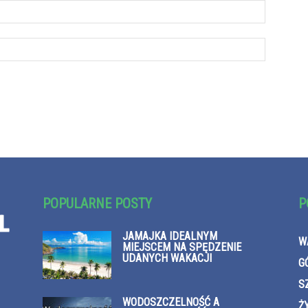
POPULARNE POSTY
P
JAMAJKA IDEALNYM
W
MIEJSCEM NA SPĘDZENIE
UDANYCH WAKACJI
G
S
WODOSZCZELNOŚĆ A
Ż