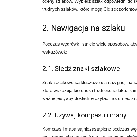
oceny szlaków. Wybierz szlak odpowiedni do sw
trudnych szlaków, które mogą Cię zdezoriento
2. Nawigacja na szlaku
Podczas wędrówki istnieje wiele sposobów, aby 
wskazówek:
2.1. Śledź znaki szlakowe
Znaki szlakowe są kluczowe dla nawigacji na s
które wskazują kierunek i trudność szlaku. Pam
ważne jest, aby dokładnie czytać i rozumieć zn
2.2. Używaj kompasu i mapy
Kompass i mapa są niezastąpione podczas węd
go z mapą, aby upewnić się, że jesteś na właś