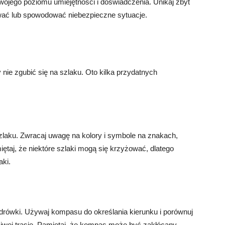
ojego poziomu umiejętności i doświadczenia. Unikaj zbyt
wać lub spowodować niebezpieczne sytuacje.
nie zgubić się na szlaku. Oto kilka przydatnych
zlaku. Zwracaj uwagę na kolory i symbole na znakach,
iętaj, że niektóre szlaki mogą się krzyżować, dlatego
aki.
rówki. Używaj kompasu do określania kierunku i porównuj
ciwej trasie. Pamiętaj, że kompas może być zakłócany