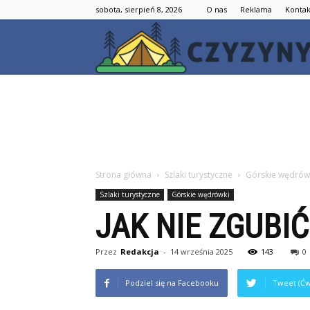
sobota, sierpień 8, 2026
O nas
Reklama
Kontak
Strona główna
Szlaki turystyczne
Górskie wędrów
Szlaki turystyczne
Górskie wędrówki
JAK NIE ZGUBIĆ
Przez
Redakcja
-
14 września 2025
143
0
Podziel się na Facebooku
Tweet (Ćw