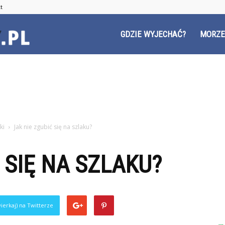
t
Czyzyny.pl
GDZIE WYJECHAĆ?
MORZE
ki
Jak nie zgubić się na szlaku?
 SIĘ NA SZLAKU?
ierkaj) na Twitterze