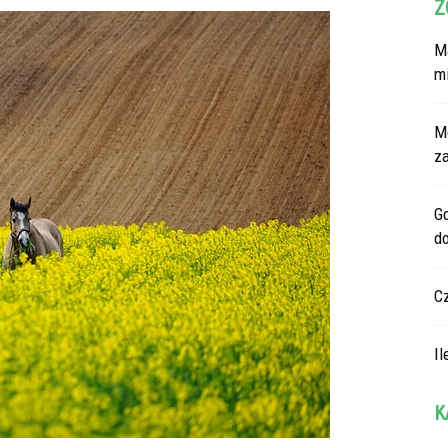
Z
Ma
m
M
z
G
d
C
Il
K
Ka