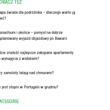
OBACZ TEŻ
pa świata dla podróżnika – dlaczego warto ją
ieć?
onachium i okolice – pomysł na dobrze
aplanowany wyjazd objazdowy po Bawarii
dzie znaleźć najlepsze zakopane apartamenty
o wynajęcia z widokiem?
zy samoloty latają nad chmurami?
e jest stopni w Portugalii w grudniu?
ATEGORIE
tegorie