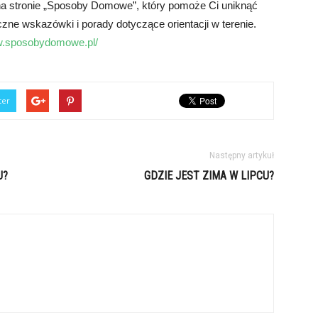
na stronie „Sposoby Domowe”, który pomoże Ci uniknąć
czne wskazówki i porady dotyczące orientacji w terenie.
w.sposobydomowe.pl/
ter
Następny artykuł
U?
GDZIE JEST ZIMA W LIPCU?