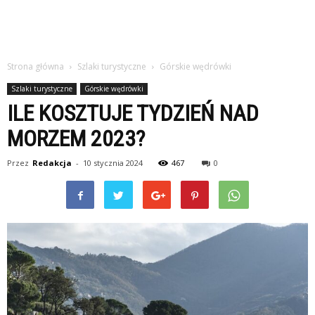
Strona główna
Szlaki turystyczne
Górskie wędrówki
Szlaki turystyczne
Górskie wędrówki
ILE KOSZTUJE TYDZIEŃ NAD
MORZEM 2023?
Przez
Redakcja
-
10 stycznia 2024
467
0