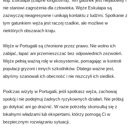
wąż Eskulapa (Elaphe longissima). Ten gatunek jest niejadowity i
nie stanowi zagrożenia dla człowieka. Węże Eskulapa są
zazwyczaj nieagresywne i unikają kontaktu z ludźmi. Spotkanie z
tym gatunkiem węża jest raczej rzadkie, ale możliwe w
niektórych obszarach kraju.
Węże w Portugalii są chronione przez prawo. Nie wolno ich
zabijać, łapać ani przemieszczać bez odpowiednich zezwoleń.
Węże pełnią ważną rolę w ekosystemie, pomagając w kontroli
populacji gryzoni i innych szkodników. Dlatego ważne jest,
abyśmy szanowali ich obecność i nie niszczyli ich siedlisk.
Podczas wizyty w Portugalii, jeśli spotkasz węża, zachowaj
spokój i nie podejmuj żadnych ryzykownych działań. Nie próbuj
go dotykać ani go drażnić. W razie potrzeby skonsultuj się z
lokalnymi władzami lub ekspertami, którzy pomogą Ci w
bezpiecznym rozwiązaniu sytuacji.