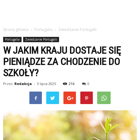
Strona główna
Portugalia
Zwiedzanie Portugalii
Portugalia
Zwiedzanie Portugalii
W JAKIM KRAJU DOSTAJE SIĘ
PIENIĄDZE ZA CHODZENIE DO
SZKOŁY?
Przez
Redakcja
-
3 lipca 2025
216
0