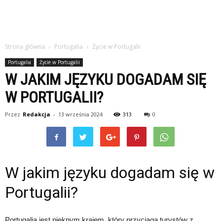
Strona główna
Portugalia
Życie w Portugalii
Portugalia
Życie w Portugalii
W JAKIM JĘZYKU DOGADAM SIĘ
W PORTUGALII?
Przez
Redakcja
-
13 września 2024
313
0
W jakim języku dogadam się w
Portugalii?
Portugalia jest pięknym krajem, który przyciąga turystów z