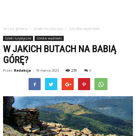
Strona główna
Szlaki turystyczne
Górskie wędrówki
Szlaki turystyczne
Górskie wędrówki
W JAKICH BUTACH NA BABIĄ
GÓRĘ?
Przez
Redakcja
-
10 marca 2025
239
0