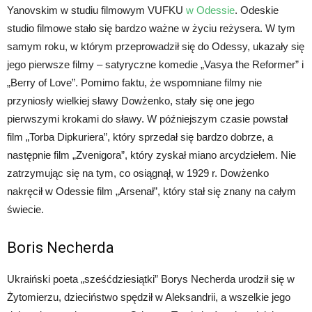
Yanovskim w studiu filmowym VUFKU
w Odessie
. Odeskie
studio filmowe stało się bardzo ważne w życiu reżysera. W tym
samym roku, w którym przeprowadził się do Odessy, ukazały się
jego pierwsze filmy – satyryczne komedie „Vasya the Reformer” i
„Berry of Love”. Pomimo faktu, że wspomniane filmy nie
przyniosły wielkiej sławy Dowżenko, stały się one jego
pierwszymi krokami do sławy. W późniejszym czasie powstał
film „Torba Dipkuriera”, który sprzedał się bardzo dobrze, a
następnie film „Zvenigora”, który zyskał miano arcydziełem. Nie
zatrzymując się na tym, co osiągnął, w 1929 r. Dowżenko
nakręcił w Odessie film „Arsenał”, który stał się znany na całym
świecie.
Boris Necherda
Ukraiński poeta „sześćdziesiątki” Borys Necherda urodził się w
Żytomierzu, dzieciństwo spędził w Aleksandrii, a wszelkie jego