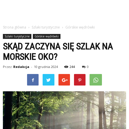
Strona główna
Szlaki turystyczne
Górskie wędrówki
Szlaki turystyczne
Górskie wędrówki
SKĄD ZACZYNA SIĘ SZLAK NA
MORSKIE OKO?
Przez
Redakcja
-
10 grudnia 2024
244
0