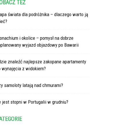
OBACZ TEŻ
pa świata dla podróżnika – dlaczego warto ją
ieć?
onachium i okolice – pomysł na dobrze
aplanowany wyjazd objazdowy po Bawarii
dzie znaleźć najlepsze zakopane apartamenty
o wynajęcia z widokiem?
zy samoloty latają nad chmurami?
e jest stopni w Portugalii w grudniu?
ATEGORIE
tegorie