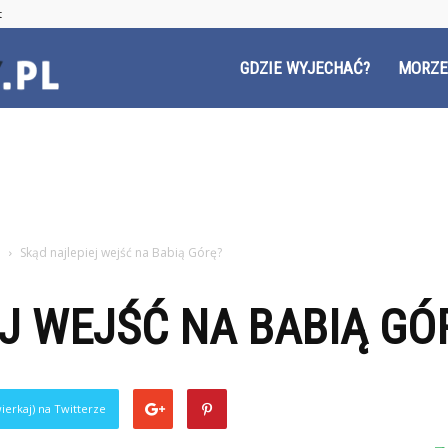
t
Czyzyny.pl
GDZIE WYJECHAĆ?
MORZE
i
Skąd najlepiej wejść na Babią Górę?
J WEJŚĆ NA BABIĄ GÓ
ierkaj) na Twitterze