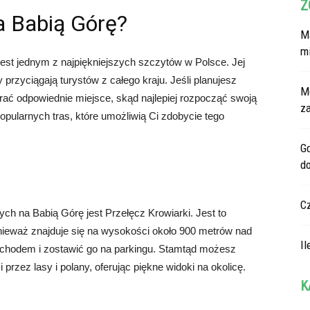
Z
na Babią Górę?
Ma
m
est jednym z najpiękniejszych szczytów w Polsce. Jej
przyciągają turystów z całego kraju. Jeśli planujesz
M
ać odpowiednie miejsce, skąd najlepiej rozpocząć swoją
z
opularnych tras, które umożliwią Ci zdobycie tego
G
d
C
ch na Babią Górę jest Przełęcz Krowiarki. Jest to
ieważ znajduje się na wysokości około 900 metrów nad
Il
hodem i zostawić go na parkingu. Stamtąd możesz
przez lasy i polany, oferując piękne widoki na okolicę.
K
Ka