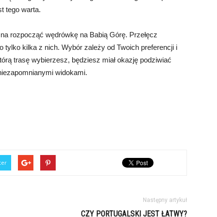
t tego warta.
ożna rozpocząć wędrówkę na Babią Górę. Przełęcz
tylko kilka z nich. Wybór zależy od Twoich preferencji i
órą trasę wybierzesz, będziesz miał okazję podziwiać
ę niezapomnianymi widokami.
ter
Następny artykuł
CZY PORTUGALSKI JEST ŁATWY?