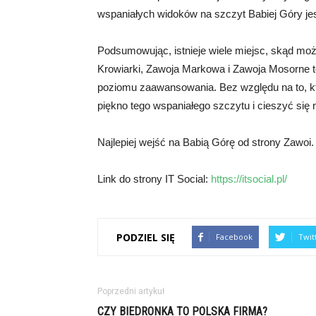
wspaniałych widoków na szczyt Babiej Góry jes
Podsumowując, istnieje wiele miejsc, skąd m
Krowiarki, Zawoja Markowa i Zawoja Mosorne to 
poziomu zaawansowania. Bez względu na to, kt
piękno tego wspaniałego szczytu i cieszyć si
Najlepiej wejść na Babią Górę od strony Zawoi.
Link do strony IT Social:
https://itsocial.pl/
PODZIEL SIĘ
Facebook
Twit
Poprzedni artykuł
CZY BIEDRONKA TO POLSKA FIRMA?