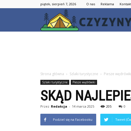
piątek, sierpień 7, 2026
O nas
Reklama
Kontak
Strona główna
Szlaki turystyczne
Piesze wędrówk
Szlaki turystyczne
Piesze wędrówki
SKĄD NAJLEPIE
Przez
Redakcja
-
14 marca 2025
205
0
Podziel się na Facebooku
Tweet (Ćw