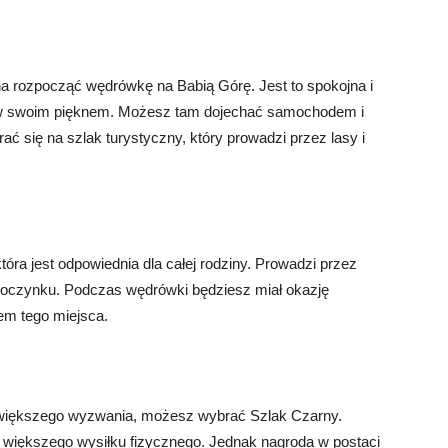
a rozpocząć wędrówkę na Babią Górę. Jest to spokojna i
tów swoim pięknem. Możesz tam dojechać samochodem i
ć się na szlak turystyczny, który prowadzi przez lasy i
tóra jest odpowiednia dla całej rodziny. Prowadzi przez
dpoczynku. Podczas wędrówki będziesz miał okazję
jem tego miejsca.
z większego wyzwania, możesz wybrać Szlak Czarny.
a większego wysiłku fizycznego. Jednak nagroda w postaci