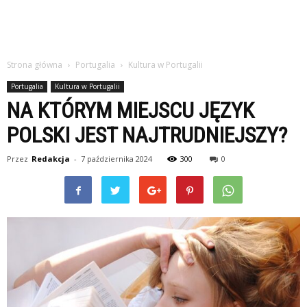
Strona główna
Portugalia
Kultura w Portugalii
Portugalia
Kultura w Portugalii
NA KTÓRYM MIEJSCU JĘZYK
POLSKI JEST NAJTRUDNIEJSZY?
Przez
Redakcja
-
7 października 2024
300
0