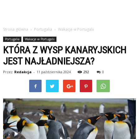
Strona główna
Portugalia
Wakacje w Portugalii
Portugalia
Wakacje w Portugalii
KTÓRA Z WYSP KANARYJSKICH
JEST NAJŁADNIEJSZA?
Przez
Redakcja
-
11 października 2024
292
0