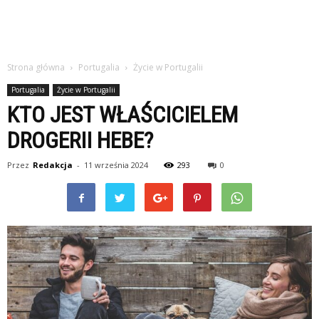
Strona główna
Portugalia
Życie w Portugalii
Portugalia
Życie w Portugalii
KTO JEST WŁAŚCICIELEM
DROGERII HEBE?
Przez
Redakcja
-
11 września 2024
293
0