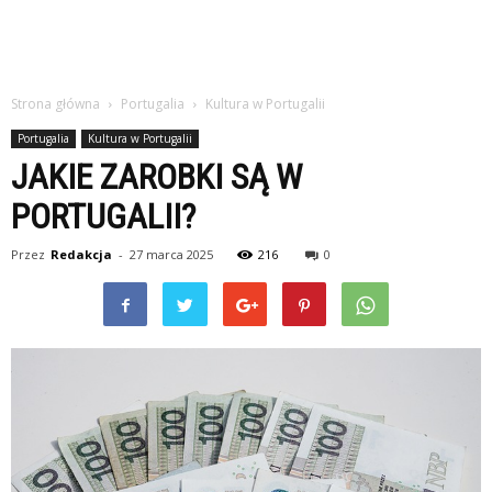
Strona główna
Portugalia
Kultura w Portugalii
Portugalia
Kultura w Portugalii
JAKIE ZAROBKI SĄ W
PORTUGALII?
Przez
Redakcja
-
27 marca 2025
216
0