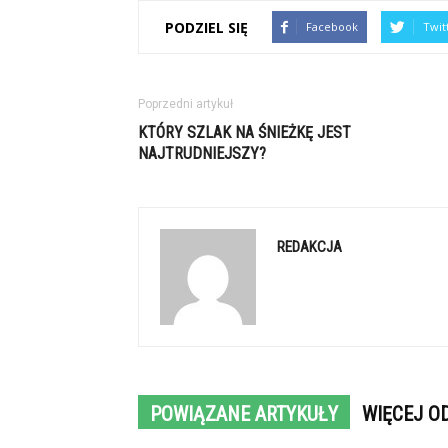
PODZIEL SIĘ
Facebook
Twit
Poprzedni artykuł
KTÓRY SZLAK NA ŚNIEŻKĘ JEST
NAJTRUDNIEJSZY?
REDAKCJA
POWIĄZANE ARTYKUŁY
WIĘCEJ O