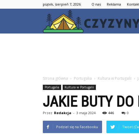
piątek, sierpień 7, 2026
O nas
Reklama
Kontak
Strona główna
Portugalia
Kultura w Portugalii
Portugalia
Kultura w Portugalii
JAKIE BUTY DO
Przez
Redakcja
-
3 maja 2024
446
0
Podziel się na Facebooku
Tweet (Ćw