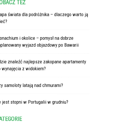
OBACZ TEŻ
pa świata dla podróżnika – dlaczego warto ją
ieć?
onachium i okolice – pomysł na dobrze
aplanowany wyjazd objazdowy po Bawarii
dzie znaleźć najlepsze zakopane apartamenty
o wynajęcia z widokiem?
zy samoloty latają nad chmurami?
e jest stopni w Portugalii w grudniu?
ATEGORIE
tegorie