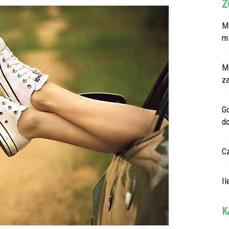
Z
Ma
m
M
z
G
d
C
Il
K
Ka