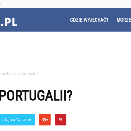
t
Czyzyny.pl
GDZIE WYJECHAĆ?
MORZE
Jakie buty do Portugalii?
 PORTUGALII?
ierkaj) na Twitterze