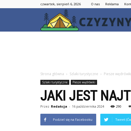
czwartek, sierpień 6, 2026
O nas
Reklama
Kon
Strona główna
Szlaki turystyczne
Piesze wędrówk
Szlaki turystyczne
Piesze wędrówki
JAKI JEST NAJ
Przez
Redakcja
-
16 października 2024
290
Podziel się na Facebooku
Tweet (Ćw