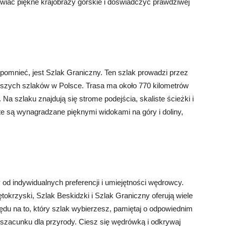
wiać piękne krajobrazy górskie i doświadczyć prawdziwej
pomnieć, jest Szlak Graniczny. Ten szlak prowadzi przez
uższych szlaków w Polsce. Trasa ma około 770 kilometrów
Na szlaku znajdują się strome podejścia, skaliste ścieżki i
te są wynagradzane pięknymi widokami na góry i doliny,
 od indywidualnych preferencji i umiejętności wędrowcy.
ętokrzyski, Szlak Beskidzki i Szlak Graniczny oferują wiele
u na to, który szlak wybierzesz, pamiętaj o odpowiednim
szacunku dla przyrody. Ciesz się wędrówką i odkrywaj