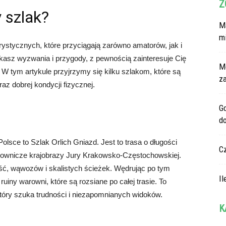
Z
y szlak?
Ma
m
rystycznych, które przyciągają zarówno amatorów, jak i
asz wyzwania i przygody, z pewnością zainteresuje Cię
M
e? W tym artykule przyjrzymy się kilku szlakom, które są
z
az dobrej kondycji fizycznej.
G
d
lsce to Szlak Orlich Gniazd. Jest to trasa o długości
C
alownicze krajobrazy Jury Krakowsko-Częstochowskiej.
ść, wąwozów i skalistych ścieżek. Wędrując po tym
Il
ruiny warowni, które są rozsiane po całej trasie. To
óry szuka trudności i niezapomnianych widoków.
K
Ka