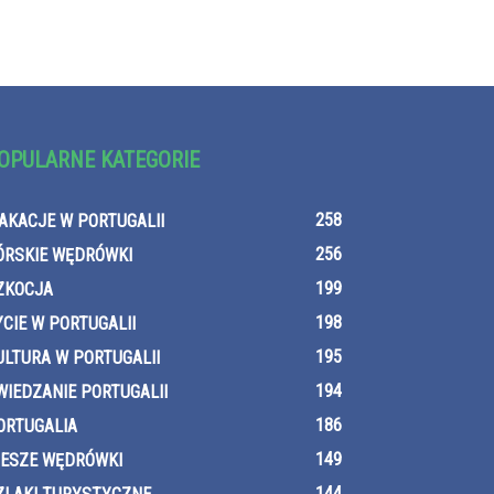
OPULARNE KATEGORIE
258
AKACJE W PORTUGALII
256
ÓRSKIE WĘDRÓWKI
199
ZKOCJA
198
YCIE W PORTUGALII
195
ULTURA W PORTUGALII
194
WIEDZANIE PORTUGALII
186
ORTUGALIA
149
IESZE WĘDRÓWKI
144