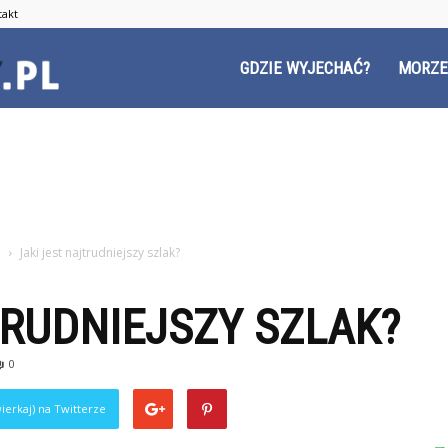
takt
Czyzyny.pl
GDZIE WYJECHAĆ?
MORZE
i
Jaki jest najtrudniejszy szlak?
TRUDNIEJSZY SZLAK?
0
ierkaj) na Twitterze