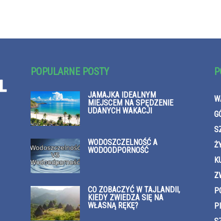
POPULARNE POSTY
P
JAMAJKA IDEALNYM
W
MIEJSCEM NA SPĘDZENIE
UDANYCH WAKACJI
G
S
WODOSZCZELNOŚĆ A
Ż
WODOODPORNOŚĆ
K
Z
CO ZOBACZYĆ W TAJLANDII,
P
KIEDY ZWIEDZA SIĘ NA
WŁASNĄ RĘKĘ?
P