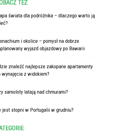
OBACZ TEŻ
pa świata dla podróżnika – dlaczego warto ją
ieć?
onachium i okolice – pomysł na dobrze
aplanowany wyjazd objazdowy po Bawarii
dzie znaleźć najlepsze zakopane apartamenty
o wynajęcia z widokiem?
zy samoloty latają nad chmurami?
e jest stopni w Portugalii w grudniu?
ATEGORIE
tegorie