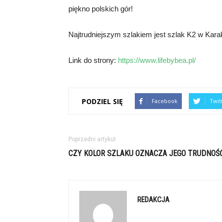
piękno polskich gór!
Najtrudniejszym szlakiem jest szlak K2 w Kar
Link do strony:
https://www.lifebybea.pl/
PODZIEL SIĘ
Facebook
Twit
Poprzedni artykuł
CZY KOLOR SZLAKU OZNACZA JEGO TRUDNOŚ
REDAKCJA