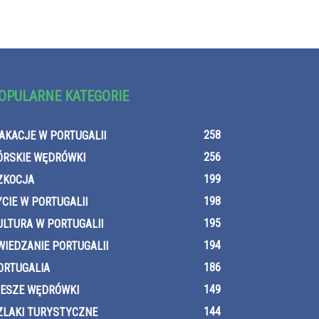
OPULARNE KATEGORIE
258
AKACJE W PORTUGALII
256
ÓRSKIE WĘDRÓWKI
199
ZKOCJA
198
YCIE W PORTUGALII
195
ULTURA W PORTUGALII
194
WIEDZANIE PORTUGALII
186
ORTUGALIA
149
IESZE WĘDRÓWKI
144
ZLAKI TURYSTYCZNE