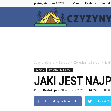
piątek, sierpień 7, 2026
O nas
Reklama
Kontak
Strona główna
Szkocja
Zwiedzanie Szkocji
Jaki
Szkocja
Zwiedzanie Szkocji
JAKI JEST NAJ
Przez
Redakcja
-
18 września 2025
245
0
Podziel się na Facebooku
Tweet (Ćw