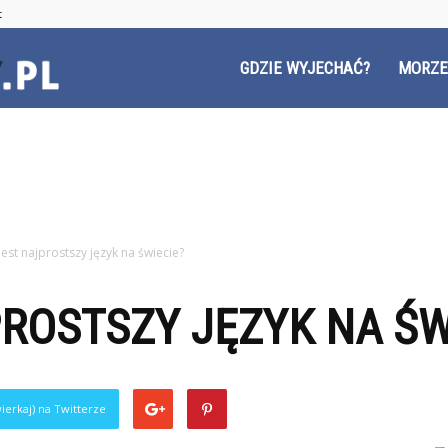
t
Czyzyny.pl
GDZIE WYJECHAĆ?
MORZE
 jest najprostszy język na świecie?
PROSTSZY JĘZYK NA ŚW
ierkaj) na Twitterze