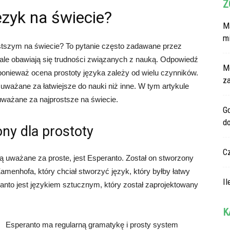
Z
język na świecie?
Ma
m
ostszym na świecie? To pytanie często zadawane przez
 ale obawiają się trudności związanych z nauką. Odpowiedź
M
ponieważ ocena prostoty języka zależy od wielu czynników.
z
ą uważane za łatwiejsze do nauki niż inne. W tym artykule
 uważane za najprostsze na świecie.
G
d
ny dla prostoty
C
ą uważane za proste, jest Esperanto. Został on stworzony
menhofa, który chciał stworzyć język, który byłby łatwy
Il
ranto jest językiem sztucznym, który został zaprojektowany
K
Esperanto ma regularną gramatykę i prosty system
Ka