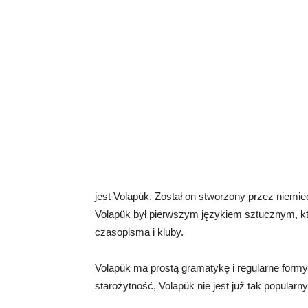
jest Volapük. Został on stworzony przez niemi
Volapük był pierwszym językiem sztucznym, kt
czasopisma i kluby.
Volapük ma prostą gramatykę i regularne for
starożytność, Volapük nie jest już tak popularn