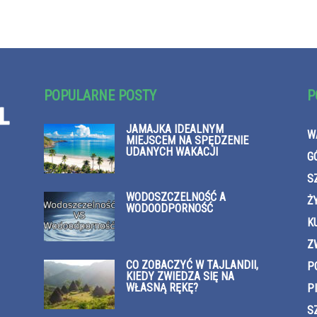
POPULARNE POSTY
P
JAMAJKA IDEALNYM
W
MIEJSCEM NA SPĘDZENIE
UDANYCH WAKACJI
G
S
WODOSZCZELNOŚĆ A
Ż
WODOODPORNOŚĆ
K
Z
CO ZOBACZYĆ W TAJLANDII,
P
KIEDY ZWIEDZA SIĘ NA
WŁASNĄ RĘKĘ?
P
S