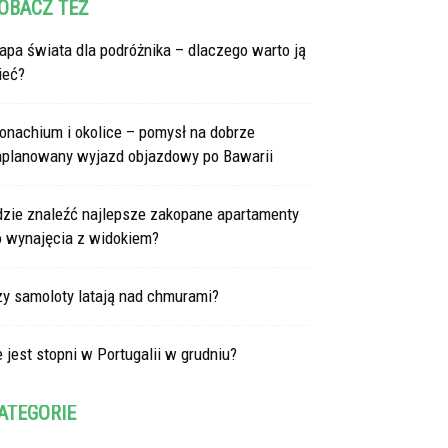
OBACZ TEŻ
pa świata dla podróżnika – dlaczego warto ją
ieć?
onachium i okolice – pomysł na dobrze
aplanowany wyjazd objazdowy po Bawarii
dzie znaleźć najlepsze zakopane apartamenty
o wynajęcia z widokiem?
zy samoloty latają nad chmurami?
e jest stopni w Portugalii w grudniu?
ATEGORIE
tegorie