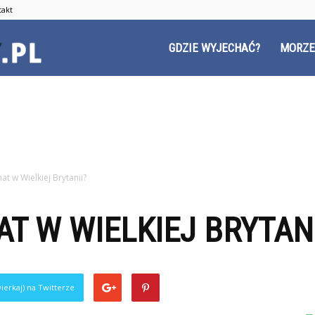
takt
Czyzyny.pl
GDZIE WYJECHAĆ?
MORZE
imat w Wielkiej Brytanii?
AT W WIELKIEJ BRYTANI
ierkaj) na Twitterze