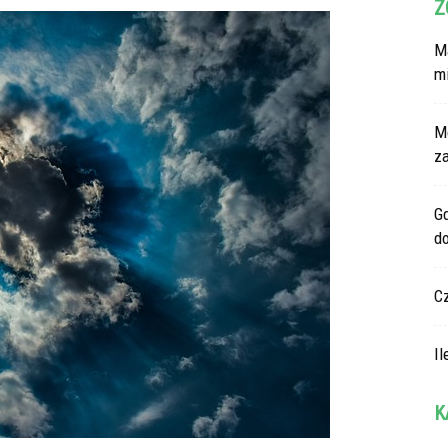
Z
Ma
m
M
z
G
d
C
Il
K
Ka