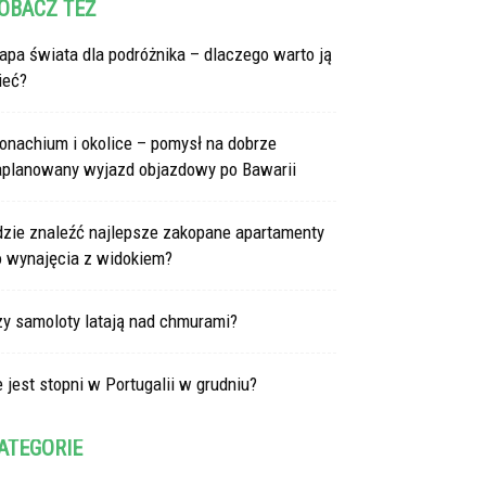
OBACZ TEŻ
pa świata dla podróżnika – dlaczego warto ją
ieć?
onachium i okolice – pomysł na dobrze
aplanowany wyjazd objazdowy po Bawarii
dzie znaleźć najlepsze zakopane apartamenty
o wynajęcia z widokiem?
zy samoloty latają nad chmurami?
e jest stopni w Portugalii w grudniu?
ATEGORIE
tegorie