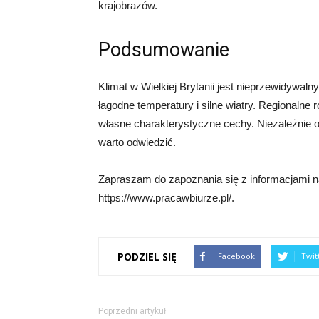
krajobrazów.
Podsumowanie
Klimat w Wielkiej Brytanii jest nieprzewidywal
łagodne temperatury i silne wiatry. Regionalne
własne charakterystyczne cechy. Niezależnie o
warto odwiedzić.
Zapraszam do zapoznania się z informacjami na 
https://www.pracawbiurze.pl/.
PODZIEL SIĘ
Facebook
Twit
Poprzedni artykuł