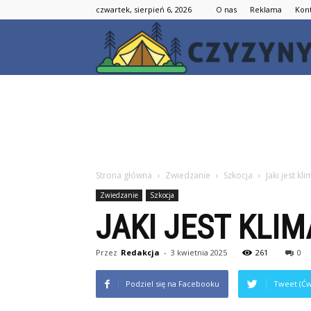
czwartek, sierpień 6, 2026
O nas
Reklama
Kon
Strona główna
Zwiedzanie
Szkocja
Jaki jest kl
Zwiedzanie
Szkocja
JAKI JEST KLIM
Przez
Redakcja
-
3 kwietnia 2025
261
0
Podziel się na Facebooku
Tweet (Ćw