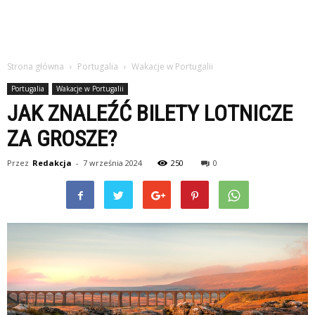
Strona główna
Portugalia
Wakacje w Portugalii
Portugalia
Wakacje w Portugalii
JAK ZNALEŹĆ BILETY LOTNICZE
ZA GROSZE?
Przez
Redakcja
-
7 września 2024
250
0