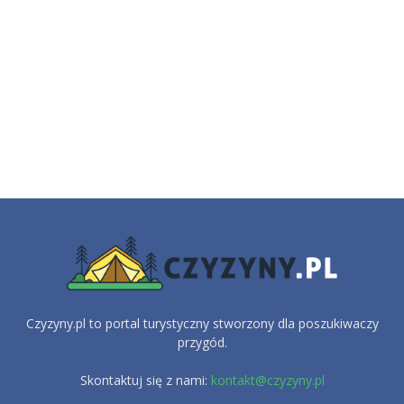
Czyzyny.pl to portal turystyczny stworzony dla poszukiwaczy
przygód.
Skontaktuj się z nami:
kontakt@czyzyny.pl