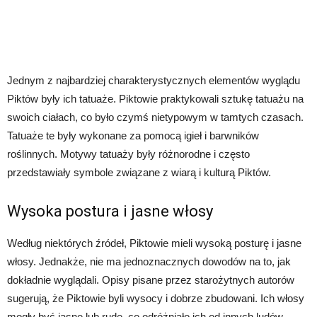
Jednym z najbardziej charakterystycznych elementów wyglądu
Piktów były ich tatuaże. Piktowie praktykowali sztukę tatuażu na
swoich ciałach, co było czymś nietypowym w tamtych czasach.
Tatuaże te były wykonane za pomocą igieł i barwników
roślinnych. Motywy tatuaży były różnorodne i często
przedstawiały symbole związane z wiarą i kulturą Piktów.
Wysoka postura i jasne włosy
Według niektórych źródeł, Piktowie mieli wysoką posturę i jasne
włosy. Jednakże, nie ma jednoznacznych dowodów na to, jak
dokładnie wyglądali. Opisy pisane przez starożytnych autorów
sugerują, że Piktowie byli wysocy i dobrze zbudowani. Ich włosy
mogły być jasne lub rude, co odróżniało ich od innych ludów