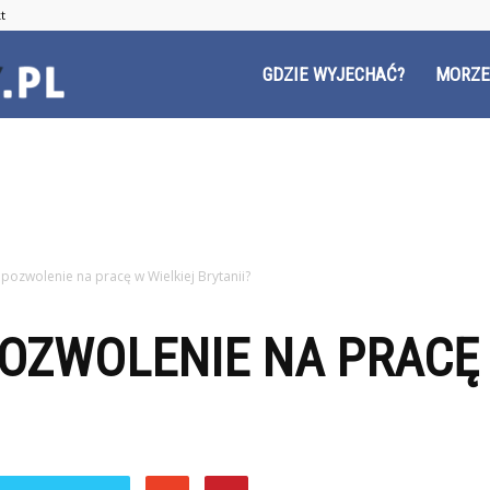
t
Czyzyny.pl
GDZIE WYJECHAĆ?
MORZE
 pozwolenie na pracę w Wielkiej Brytanii?
OZWOLENIE NA PRACĘ 