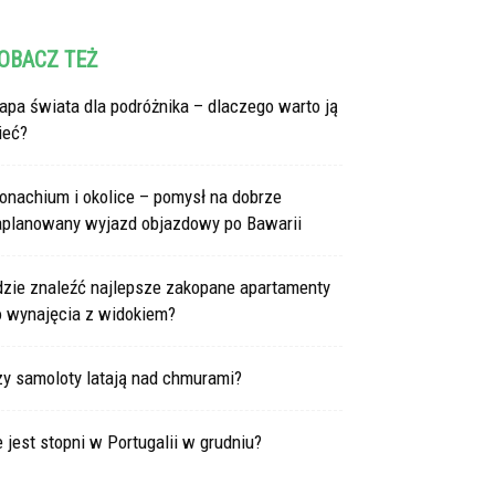
OBACZ TEŻ
pa świata dla podróżnika – dlaczego warto ją
ieć?
onachium i okolice – pomysł na dobrze
aplanowany wyjazd objazdowy po Bawarii
dzie znaleźć najlepsze zakopane apartamenty
o wynajęcia z widokiem?
zy samoloty latają nad chmurami?
e jest stopni w Portugalii w grudniu?