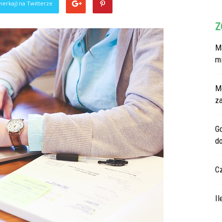
ierkaj) na Twitterze
Z
Ma
m
M
z
G
d
C
Il