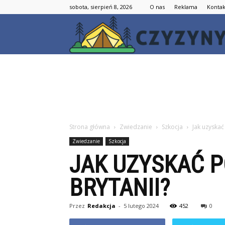
sobota, sierpień 8, 2026
O nas
Reklama
Kontak
Strona główna
Zwiedzanie
Szkocja
Jak uzyskać
Zwiedzanie
Szkocja
JAK UZYSKAĆ P
BRYTANII?
Przez
Redakcja
-
5 lutego 2024
452
0