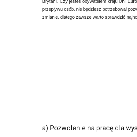
Brytanii. Czy jesteś obywatelem kraju Unii Eur
przepływu osób, nie będziesz potrzebował pozw
zmianie, dlatego zawsze warto sprawdzić najn
a) Pozwolenie na pracę dla w