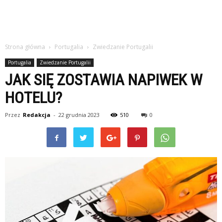
Strona główna
Portugalia
Zwiedzanie Portugalii
Portugalia
Zwiedzanie Portugalii
JAK SIĘ ZOSTAWIA NAPIWEK W
HOTELU?
Przez
Redakcja
-
22 grudnia 2023
510
0