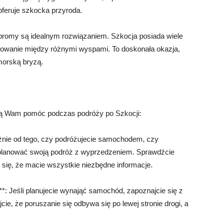
oferuje szkocka przyroda.
promy są idealnym rozwiązaniem. Szkocja posiada wiele
żowanie między różnymi wyspami. To doskonała okazja,
morską bryzą.
gą Wam pomóc podczas podróży po Szkocji:
eżnie od tego, czy podróżujecie samochodem, czy
zaplanować swoją podróż z wyprzedzeniem. Sprawdźcie
ie się, że macie wszystkie niezbędne informacje.
*: Jeśli planujecie wynająć samochód, zapoznajcie się z
e, że poruszanie się odbywa się po lewej stronie drogi, a