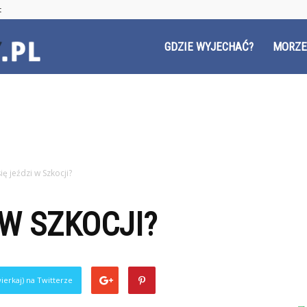
t
Czyzyny.pl
GDZIE WYJECHAĆ?
MORZE
się jeździ w Szkocji?
 W SZKOCJI?
ierkaj) na Twitterze