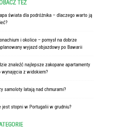
OBACZ TEŻ
pa świata dla podróżnika – dlaczego warto ją
ieć?
onachium i okolice – pomysł na dobrze
aplanowany wyjazd objazdowy po Bawarii
dzie znaleźć najlepsze zakopane apartamenty
o wynajęcia z widokiem?
zy samoloty latają nad chmurami?
e jest stopni w Portugalii w grudniu?
ATEGORIE
tegorie