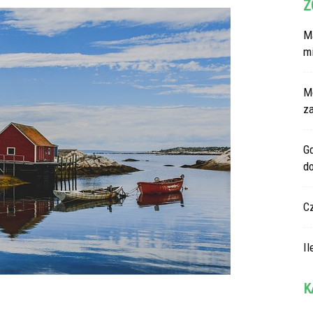
Z
Ma
m
M
z
G
d
C
Il
K
Ka