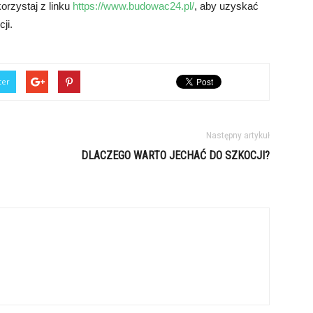
rzystaj z linku
https://www.budowac24.pl/
, aby uzyskać
ji.
ter
Następny artykuł
DLACZEGO WARTO JECHAĆ DO SZKOCJI?