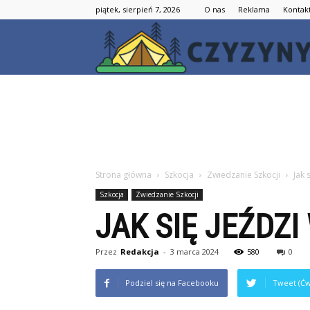
piątek, sierpień 7, 2026
O nas
Reklama
Kontak
Strona główna
Szkocja
Zwiedzanie Szkocji
Jak 
Szkocja
Zwiedzanie Szkocji
JAK SIĘ JEŹDZI
Przez
Redakcja
-
3 marca 2024
580
0
Podziel się na Facebooku
Tweet (Ćw