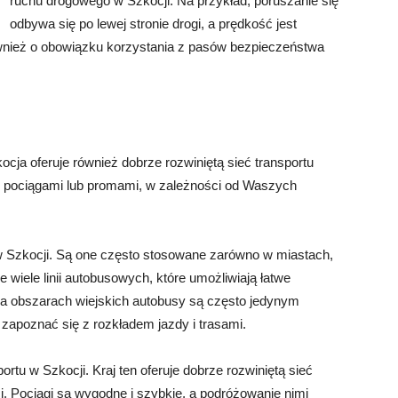
ruchu drogowego w Szkocji. Na przykład, poruszanie się
odbywa się po lewej stronie drogi, a prędkość jest
wnież o obowiązku korzystania z pasów bezpieczeństwa
ja oferuje również dobrze rozwiniętą sieć transportu
 pociągami lub promami, w zależności od Waszych
w Szkocji. Są one często stosowane zarówno w miastach,
e wiele linii autobusowych, które umożliwiają łatwe
Na obszarach wiejskich autobusy są często jedynym
 zapoznać się z rozkładem jazdy i trasami.
rtu w Szkocji. Kraj ten oferuje dobrze rozwiniętą sieć
ci. Pociągi są wygodne i szybkie, a podróżowanie nimi