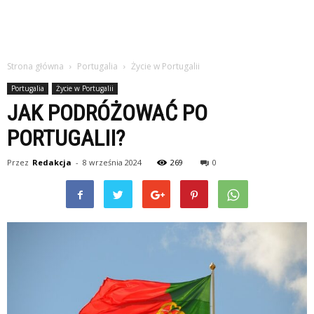
Strona główna
Portugalia
Życie w Portugalii
Portugalia
Życie w Portugalii
JAK PODRÓŻOWAĆ PO
PORTUGALII?
Przez
Redakcja
-
8 września 2024
269
0