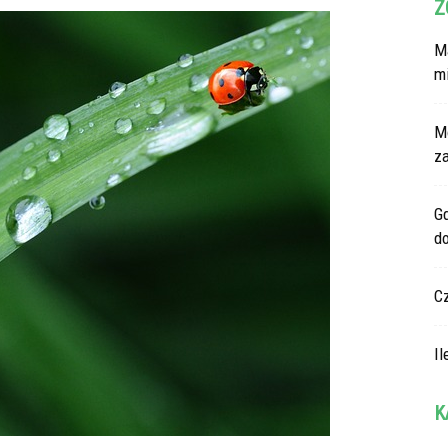
Z
Ma
m
M
z
G
d
C
Il
K
Ka