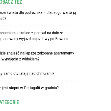
OBACZ TEŻ
pa świata dla podróżnika – dlaczego warto ją
ieć?
onachium i okolice – pomysł na dobrze
aplanowany wyjazd objazdowy po Bawarii
dzie znaleźć najlepsze zakopane apartamenty
o wynajęcia z widokiem?
zy samoloty latają nad chmurami?
e jest stopni w Portugalii w grudniu?
ATEGORIE
tegorie