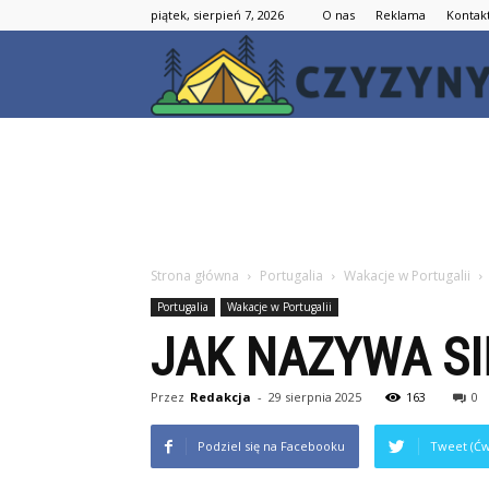
piątek, sierpień 7, 2026
O nas
Reklama
Kontak
Strona główna
Portugalia
Wakacje w Portugalii
Portugalia
Wakacje w Portugalii
JAK NAZYWA SI
Przez
Redakcja
-
29 sierpnia 2025
163
0
Podziel się na Facebooku
Tweet (Ćw