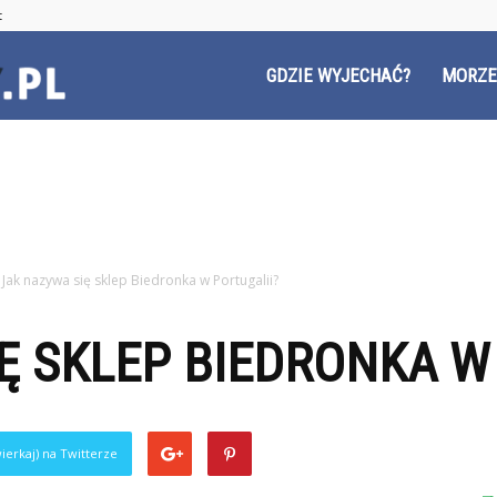
t
Czyzyny.pl
GDZIE WYJECHAĆ?
MORZE
Jak nazywa się sklep Biedronka w Portugalii?
Ę SKLEP BIEDRONKA W
ierkaj) na Twitterze