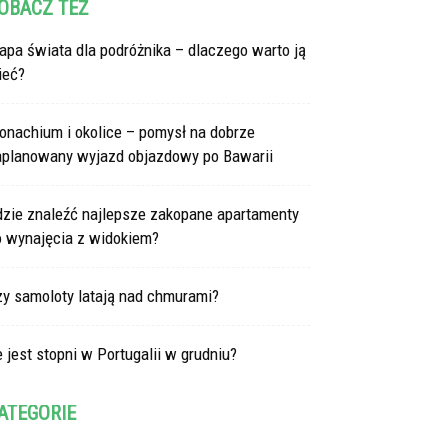
OBACZ TEŻ
pa świata dla podróżnika – dlaczego warto ją
ieć?
onachium i okolice – pomysł na dobrze
aplanowany wyjazd objazdowy po Bawarii
dzie znaleźć najlepsze zakopane apartamenty
o wynajęcia z widokiem?
zy samoloty latają nad chmurami?
e jest stopni w Portugalii w grudniu?
ATEGORIE
tegorie