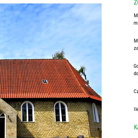
Z
Ma
m
M
z
G
d
C
Il
K
Ka