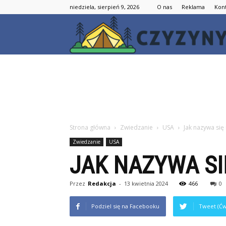
niedziela, sierpień 9, 2026
O nas
Reklama
Kon
Strona główna
Zwiedzanie
USA
Jak nazywa się
Zwiedzanie
USA
JAK NAZYWA SI
Przez
Redakcja
-
13 kwietnia 2024
466
0
Podziel się na Facebooku
Tweet (Ćw