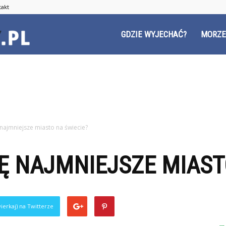
takt
Czyzyny.pl
GDZIE WYJECHAĆ?
MORZE
 najmniejsze miasto na świecie?
Ę NAJMNIEJSZE MIAST
ierkaj) na Twitterze