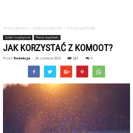
Strona główna
Szlaki turystyczne
Piesze wędrówki
Szlaki turystyczne
Piesze wędrówki
JAK KORZYSTAĆ Z KOMOOT?
Przez
Redakcja
-
28 czerwca 2025
221
0