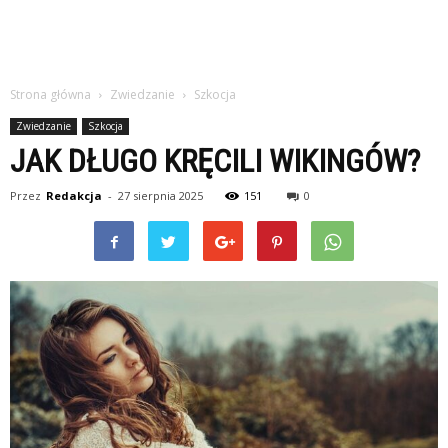
Strona główna
Zwiedzanie
Szkocja
Zwiedzanie
Szkocja
JAK DŁUGO KRĘCILI WIKINGÓW?
Przez
Redakcja
-
27 sierpnia 2025
151
0