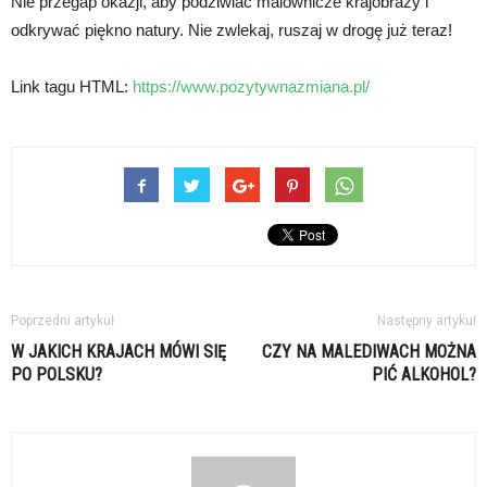
Nie przegap okazji, aby podziwiać malownicze krajobrazy i
odkrywać piękno natury. Nie zwlekaj, ruszaj w drogę już teraz!
Link tagu HTML:
https://www.pozytywnazmiana.pl/
Poprzedni artykuł
Następny artykuł
W JAKICH KRAJACH MÓWI SIĘ
CZY NA MALEDIWACH MOŻNA
PO POLSKU?
PIĆ ALKOHOL?