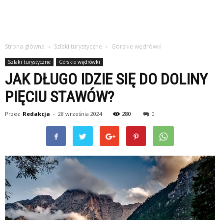
Strona główna
Szlaki turystyczne
Górskie wędrówki
Szlaki turystyczne
Górskie wędrówki
JAK DŁUGO IDZIE SIĘ DO DOLINY
PIĘCIU STAWÓW?
Przez
Redakcja
-
28 września 2024
280
0