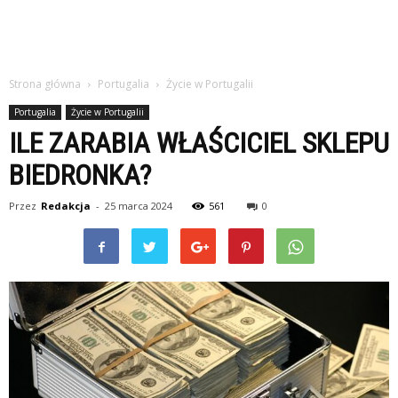
Strona główna
Portugalia
Życie w Portugalii
Portugalia
Życie w Portugalii
ILE ZARABIA WŁAŚCICIEL SKLEPU
BIEDRONKA?
Przez
Redakcja
-
25 marca 2024
561
0