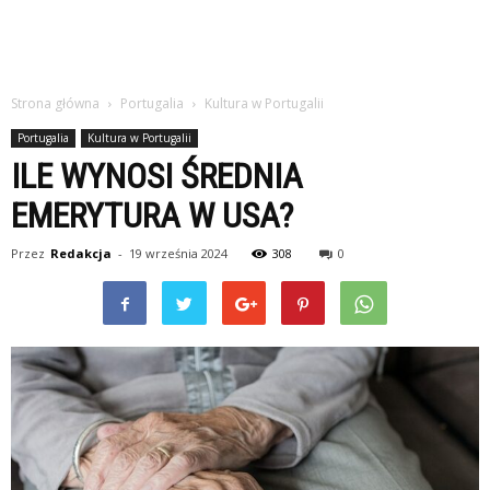
Strona główna
Portugalia
Kultura w Portugalii
Portugalia
Kultura w Portugalii
ILE WYNOSI ŚREDNIA
EMERYTURA W USA?
Przez
Redakcja
-
19 września 2024
308
0