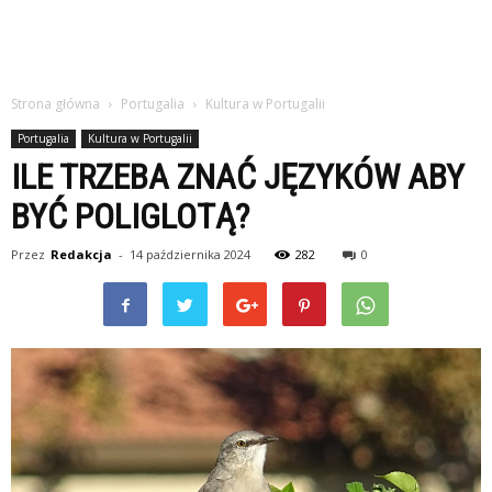
Strona główna
Portugalia
Kultura w Portugalii
Portugalia
Kultura w Portugalii
ILE TRZEBA ZNAĆ JĘZYKÓW ABY
BYĆ POLIGLOTĄ?
Przez
Redakcja
-
14 października 2024
282
0