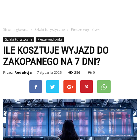
Strona główna
Szlaki turystyczne
Piesze wędrówki
Szlaki turystyczne
Piesze wędrówki
ILE KOSZTUJE WYJAZD DO
ZAKOPANEGO NA 7 DNI?
Przez
Redakcja
-
7 stycznia 2025
256
0