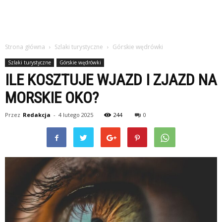
Strona główna
Szlaki turystyczne
Górskie wędrówki
Szlaki turystyczne
Górskie wędrówki
ILE KOSZTUJE WJAZD I ZJAZD NA
MORSKIE OKO?
Przez
Redakcja
-
4 lutego 2025
244
0