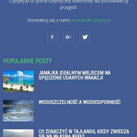
Czyzyny.pl to portal turystyczny stworzony dla poszukiwaczy
przygód.
Skontaktuj się z nami:
kontakt@czyzyny.pl
POPULARNE POSTY
JAMAJKA IDEALNYM MIEJSCEM NA
SPĘDZENIE UDANYCH WAKACJI
WODOSZCZELNOŚĆ A WODOODPORNOŚĆ
CO ZOBACZYĆ W TAJLANDII, KIEDY ZWIEDZA
SIĘ NA WŁASNĄ RĘKĘ?