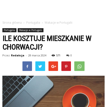
Strona główna
Portugalia
Wakacje w Portugalii
Portugalia
Wakacje w Portugalii
ILE KOSZTUJE MIESZKANIE W
CHORWACJI?
Przez
Redakcja
-
28 marca 2024
571
0