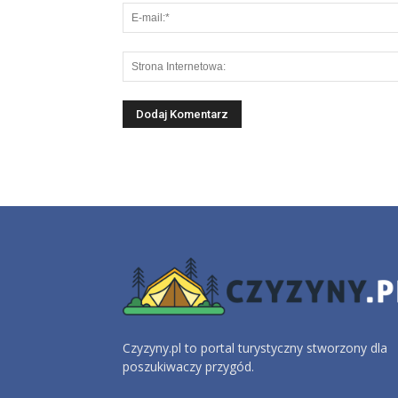
Czyzyny.pl to portal turystyczny stworzony dla
poszukiwaczy przygód.