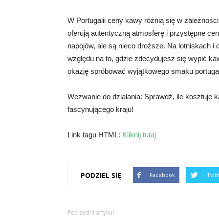
W Portugalii ceny kawy różnią się w zależnośc
oferują autentyczną atmosferę i przystępne ce
napojów, ale są nieco droższe. Na lotniskach
względu na to, gdzie zdecydujesz się wypić ka
okazję spróbować wyjątkowego smaku portugal
Wezwanie do działania: Sprawdź, ile kosztuje ka
fascynującego kraju!
Link tagu HTML:
Kliknij tutaj
PODZIEL SIĘ
Facebook
Twit
Poprzedni artykuł