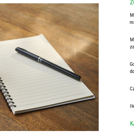
Z
Ma
m
M
z
G
d
C
Il
K
Ka