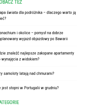
OBACZ TEŻ
pa świata dla podróżnika – dlaczego warto ją
ieć?
onachium i okolice – pomysł na dobrze
aplanowany wyjazd objazdowy po Bawarii
dzie znaleźć najlepsze zakopane apartamenty
o wynajęcia z widokiem?
zy samoloty latają nad chmurami?
e jest stopni w Portugalii w grudniu?
ATEGORIE
tegorie