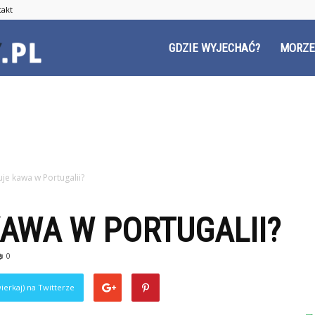
takt
Czyzyny.pl
GDZIE WYJECHAĆ?
MORZE
tuje kawa w Portugalii?
KAWA W PORTUGALII?
0
ierkaj) na Twitterze