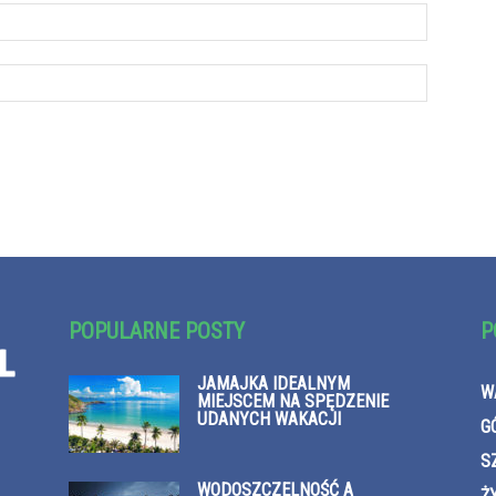
POPULARNE POSTY
P
JAMAJKA IDEALNYM
W
MIEJSCEM NA SPĘDZENIE
UDANYCH WAKACJI
G
S
WODOSZCZELNOŚĆ A
Ż