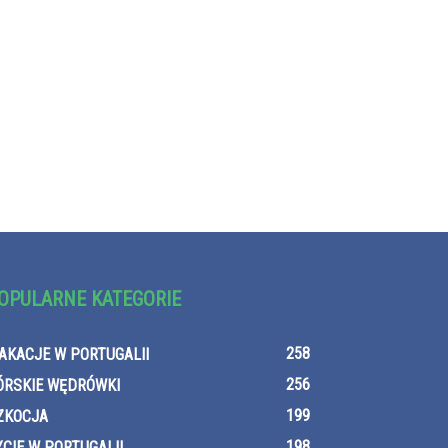
OPULARNE KATEGORIE
258
AKACJE W PORTUGALII
256
ÓRSKIE WĘDRÓWKI
199
ZKOCJA
198
YCIE W PORTUGALII