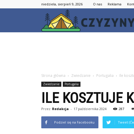
niedziela, sierpień 9, 2026
O nas
Reklama
Kon
Strona główna
Zwiedzanie
Portugalia
Ile kosz
Zwiedzanie
Portugalia
ILE KOSZTUJE 
Przez
Redakcja
-
17 października 2024
287
Podziel się na Facebooku
Tweet (Ćw