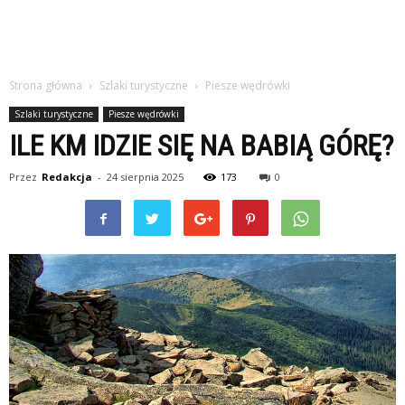
Strona główna
Szlaki turystyczne
Piesze wędrówki
Szlaki turystyczne
Piesze wędrówki
ILE KM IDZIE SIĘ NA BABIĄ GÓRĘ?
Przez
Redakcja
-
24 sierpnia 2025
173
0