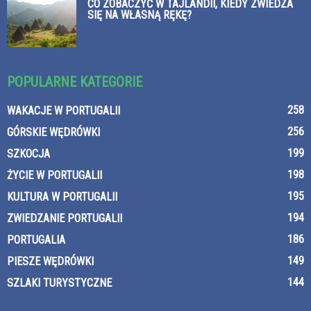
CO ZOBACZYĆ W TAJLANDII, KIEDY ZWIEDZA
SIĘ NA WŁASNĄ RĘKĘ?
POPULARNE KATEGORIE
258
WAKACJE W PORTUGALII
256
GÓRSKIE WĘDRÓWKI
199
SZKOCJA
198
ŻYCIE W PORTUGALII
195
KULTURA W PORTUGALII
194
ZWIEDZANIE PORTUGALII
186
PORTUGALIA
149
PIESZE WĘDRÓWKI
144
SZLAKI TURYSTYCZNE