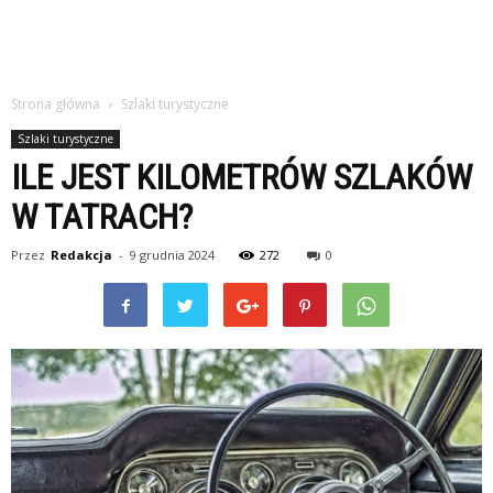
Strona główna
Szlaki turystyczne
Szlaki turystyczne
ILE JEST KILOMETRÓW SZLAKÓW
W TATRACH?
Przez
Redakcja
-
9 grudnia 2024
272
0