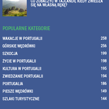
CO ZOBACZYĆ W TAJLANDII, KIEDY ZWIEDZA
SIĘ NA WŁASNĄ RĘKĘ?
POPULARNE KATEGORIE
258
WAKACJE W PORTUGALII
256
GÓRSKIE WĘDRÓWKI
199
SZKOCJA
198
ŻYCIE W PORTUGALII
195
KULTURA W PORTUGALII
194
ZWIEDZANIE PORTUGALII
186
PORTUGALIA
149
PIESZE WĘDRÓWKI
144
SZLAKI TURYSTYCZNE