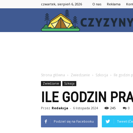
czwartek, sierpień 6, 2026
O nas
Reklama
Kon
Strona główna
Zwiedzanie
Szkocja
Ile godzin 
Zwiedzanie
Szkocja
ILE GODZIN PR
Przez
Redakcja
-
6 listopada 2024
245
0
Podziel się na Facebooku
Tweet (Ćw