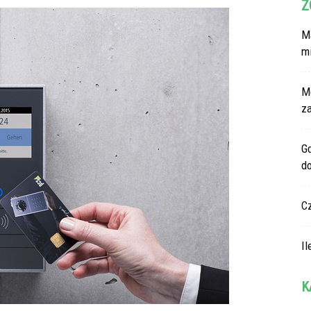
Z
Ma
m
M
z
G
d
C
Il
K
Ka