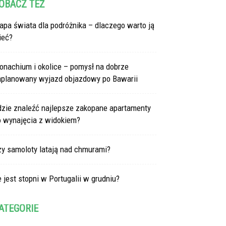
OBACZ TEŻ
pa świata dla podróżnika – dlaczego warto ją
ieć?
onachium i okolice – pomysł na dobrze
aplanowany wyjazd objazdowy po Bawarii
dzie znaleźć najlepsze zakopane apartamenty
o wynajęcia z widokiem?
zy samoloty latają nad chmurami?
e jest stopni w Portugalii w grudniu?
ATEGORIE
tegorie