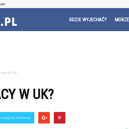
takt
Czyzyny.pl
GDZIE WYJECHAĆ?
MORZE
pracy w UK?
ACY W UK?
ierkaj) na Twitterze