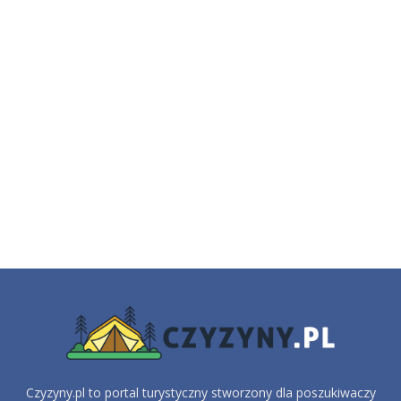
Czyzyny.pl to portal turystyczny stworzony dla poszukiwaczy