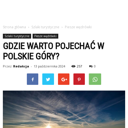
Strona główna
Szlaki turystyczne
Piesze wędrówki
Szlaki turystyczne
Piesze wędrówki
GDZIE WARTO POJECHAĆ W
POLSKIE GÓRY?
Przez
Redakcja
-
13 października 2024
257
0