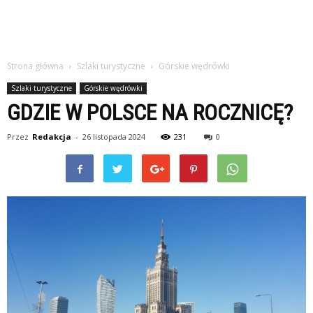
Strona główna
Szlaki turystyczne
Górskie wędrówki
Szlaki turystyczne
Górskie wędrówki
GDZIE W POLSCE NA ROCZNICĘ?
Przez
Redakcja
-
26 listopada 2024
231
0