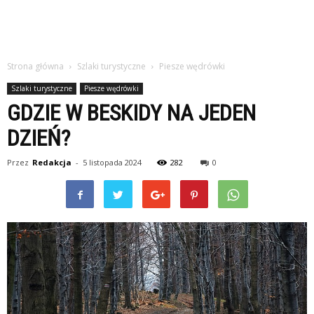
Strona główna
Szlaki turystyczne
Piesze wędrówki
Szlaki turystyczne
Piesze wędrówki
GDZIE W BESKIDY NA JEDEN
DZIEŃ?
Przez
Redakcja
-
5 listopada 2024
282
0