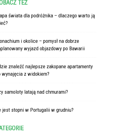
OBACZ TEŻ
pa świata dla podróżnika – dlaczego warto ją
ieć?
onachium i okolice – pomysł na dobrze
aplanowany wyjazd objazdowy po Bawarii
dzie znaleźć najlepsze zakopane apartamenty
o wynajęcia z widokiem?
zy samoloty latają nad chmurami?
e jest stopni w Portugalii w grudniu?
ATEGORIE
tegorie