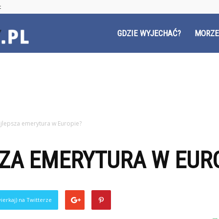
t
Czyzyny.pl
GDZIE WYJECHAĆ?
MORZE
jlepsza emerytura w Europie?
ZA EMERYTURA W EUR
ierkaj) na Twitterze