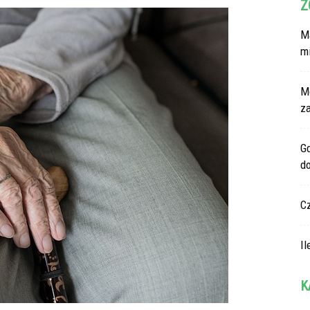
Z
Ma
m
M
z
G
d
C
Il
K
Ka