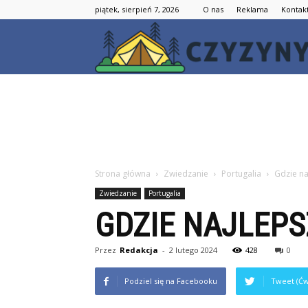
piątek, sierpień 7, 2026
O nas
Reklama
Kontak
Strona główna
Zwiedzanie
Portugalia
Gdzie na
Zwiedzanie
Portugalia
GDZIE NAJLEPS
Przez
Redakcja
-
2 lutego 2024
428
0
Podziel się na Facebooku
Tweet (Ćw