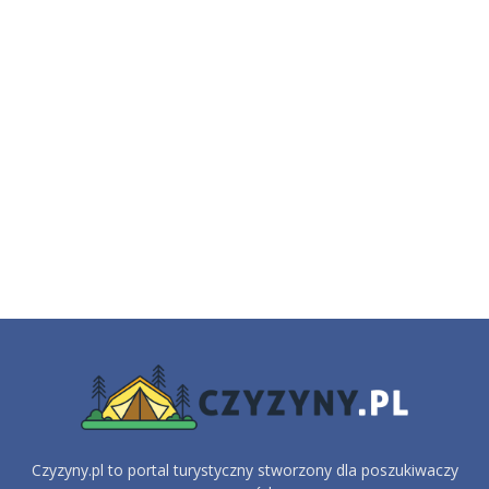
Czyzyny.pl to portal turystyczny stworzony dla poszukiwaczy