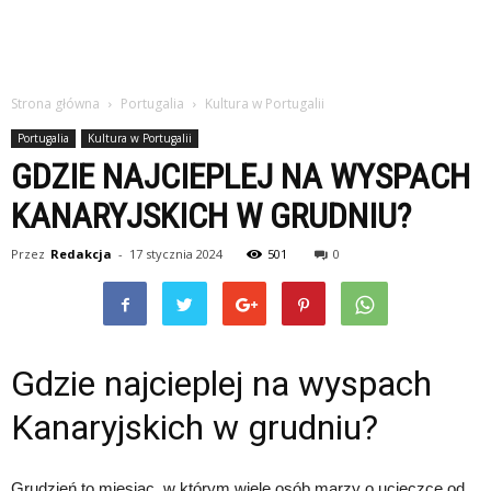
Strona główna
Portugalia
Kultura w Portugalii
Portugalia
Kultura w Portugalii
GDZIE NAJCIEPLEJ NA WYSPACH
KANARYJSKICH W GRUDNIU?
Przez
Redakcja
-
17 stycznia 2024
501
0
Gdzie najcieplej na wyspach
Kanaryjskich w grudniu?
Grudzień to miesiąc, w którym wiele osób marzy o ucieczce od