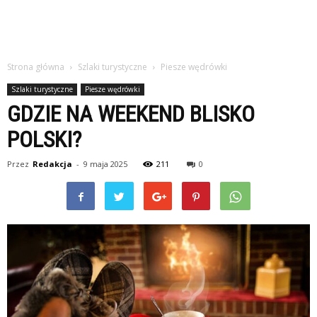
Strona główna
Szlaki turystyczne
Piesze wędrówki
Szlaki turystyczne
Piesze wędrówki
GDZIE NA WEEKEND BLISKO
POLSKI?
Przez
Redakcja
-
9 maja 2025
211
0